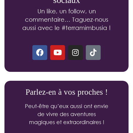
Un like, un follow, un
commentaire… Taguez-nous
aussi avec le #terramimbusia !
F
Y
I
T
a
o
n
i
c
u
s
k
e
t
t
t
b
u
a
o
o
b
g
k
Parlez-en à vos proches !
o
e
r
k
a
Peut-être qu’eux aussi ont envie
m
de vivre des aventures
magiques et extraordinaires !